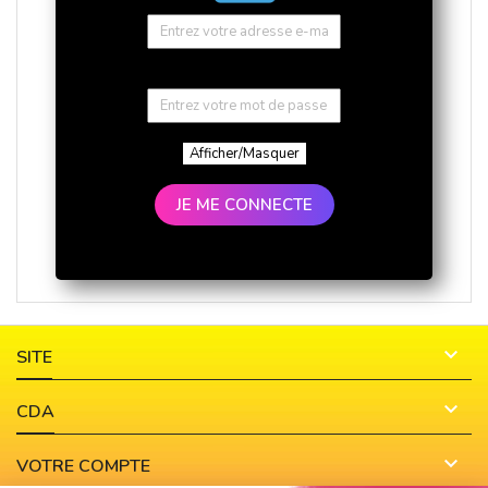
Afficher/Masquer
JE ME CONNECTE

SITE

CDA

VOTRE COMPTE