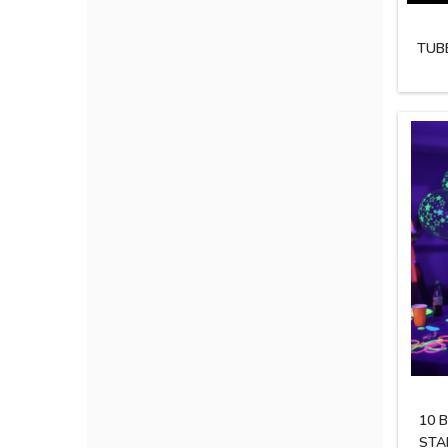
TUB
10 
STA