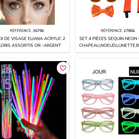
RÉFÉRENCE:
36796
RÉFÉRENCE:
27866
UX DE VISAGE ELIANA ACRYLIC 2
SET 4 PIÈCES SEQUIN NEON
LORIS ASSORTIS OR -ARGENT
CHAPEAU,NOEUD,LUNETTE,B
favorite_border