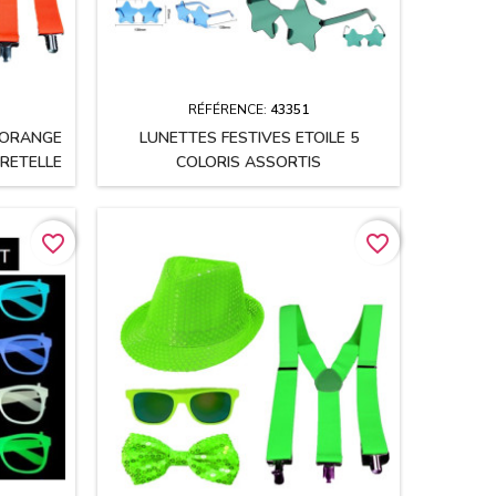
RÉFÉRENCE:
43351
 ORANGE
LUNETTES FESTIVES ETOILE 5
RETELLE
COLORIS ASSORTIS
favorite_border
favorite_border