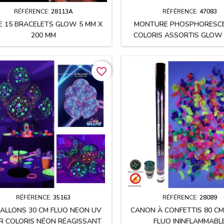
RÉFÉRENCE:
28113A
RÉFÉRENCE:
47083
E 15 BRACELETS GLOW 5 MM X
MONTURE PHOSPHORESCE
200 MM
COLORIS ASSORTIS GLOW 
DARK
favorite_border
RÉFÉRENCE:
35163
RÉFÉRENCE:
28089
BALLONS 30 CM FLUO NEON UV
CANON À CONFETTIS 80 CM
R COLORIS NÉON RÉAGISSANT
FLUO ININFLAMMABL