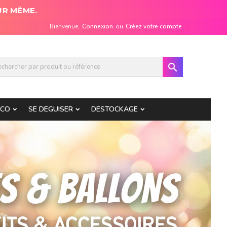
UR MÊME.
Bienvenue,
Connexion
ou
Créez votre compte

ECO
SE DEGUISER
DESTOCKAGE