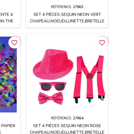
RÉFÉRENCE:
27863
NTE 4
SET 4 PIÈCES SEQUIN NEON VERT
IN THE
CHAPEAU,NOEUD,LUNETTE,BRETELLE
favorite_border
favorite_border
RÉFÉRENCE:
27864
 PAPIER
SET 4 PIÈCES SEQUIN NEON ROSE
E
CHAPEAU,NOEUD,LUNETTE,BRETELLE