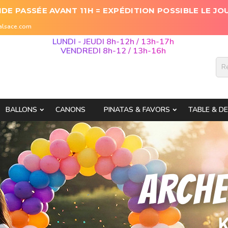
E PASSÉE AVANT 11H = EXPÉDITION POSSIBLE LE JO
-alsace.com
LUNDI - JEUDI 8h-12h / 13h-17h
VENDREDI 8h-12 / 13h-16h
BALLONS
CANONS
PINATAS & FAVORS
TABLE & D