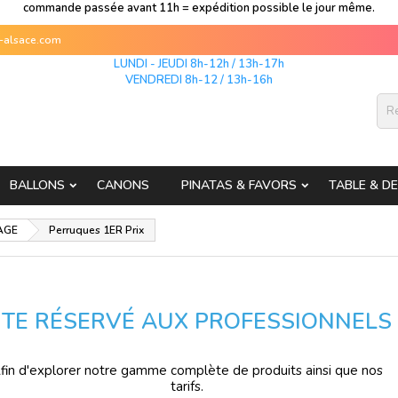
commande passée avant 11h = expédition possible le jour même.
s-alsace.com
LUNDI - JEUDI 8h-12h / 13h-17h
VENDREDI 8h-12 / 13h-16h
BALLONS
CANONS
PINATAS & FAVORS
TABLE & D
AGE
Perruques 1ER Prix
ITE RÉSERVÉ AUX PROFESSIONNELS
fin d'explorer notre gamme complète de produits ainsi que nos
tarifs.