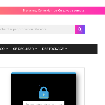
Bienvenue,
Connexion
ou
Créez votre compte

ECO
SE DEGUISER
DESTOCKAGE