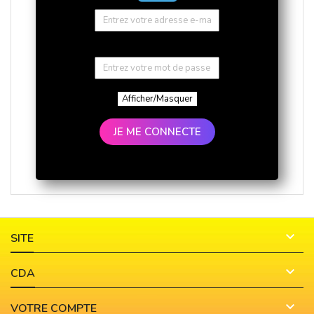
Afficher/Masquer
JE ME CONNECTE

SITE

CDA

VOTRE COMPTE