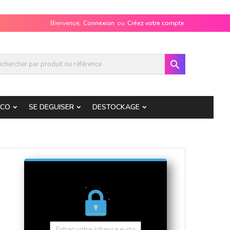
Bienvenue,
Connexion
ou
Créez votre compte

ECO
SE DEGUISER
DESTOCKAGE