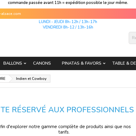
commande passée avant 11h = expédition possible le jour même.
s-alsace.com
LUNDI - JEUDI 8h-12h / 13h-17h
VENDREDI 8h-12 / 13h-16h
BALLONS
CANONS
PINATAS & FAVORS
TABLE & D
URE
Indien et Cowboy
ITE RÉSERVÉ AUX PROFESSIONNELS
fin d'explorer notre gamme complète de produits ainsi que nos
tarifs.