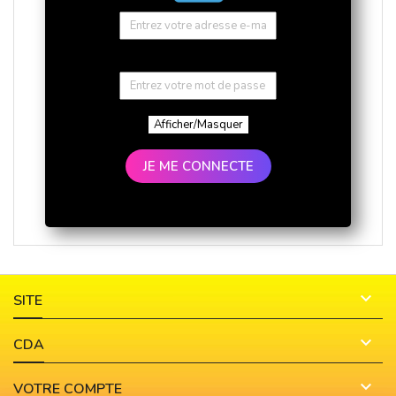
Afficher/Masquer
JE ME CONNECTE

SITE

CDA

VOTRE COMPTE