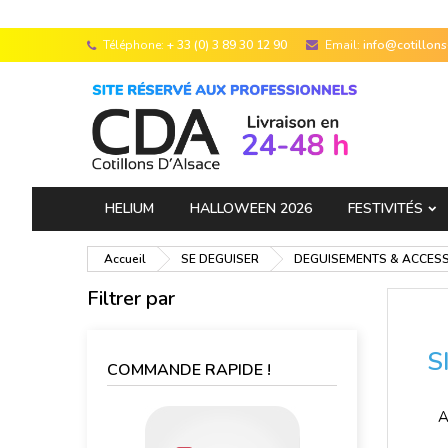
Téléphone:
+ 33 (0) 3 89 30 12 90
Email:
info@cotillon
HELIUM
HALLOWEEN 2026
FESTIVITÉS
Accueil
SE DEGUISER
DEGUISEMENTS & ACCES
Filtrer par
S
COMMANDE RAPIDE !
A