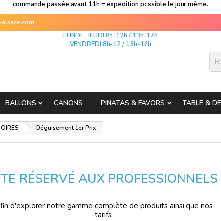
commande passée avant 11h = expédition possible le jour même.
s-alsace.com
LUNDI - JEUDI 8h-12h / 13h-17h
VENDREDI 8h-12 / 13h-16h
BALLONS
CANONS
PINATAS & FAVORS
TABLE & D
SOIRES
Déguisement 1er Prix
ITE RÉSERVÉ AUX PROFESSIONNELS
fin d'explorer notre gamme complète de produits ainsi que nos
tarifs.