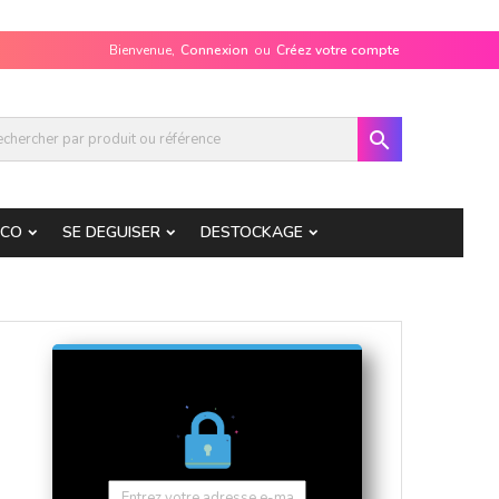
Bienvenue,
Connexion
ou
Créez votre compte

ECO
SE DEGUISER
DESTOCKAGE