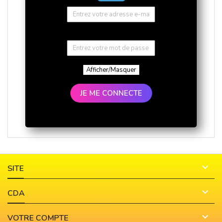
Afficher/Masquer
JE ME CONNECTE

SITE

CDA

VOTRE COMPTE