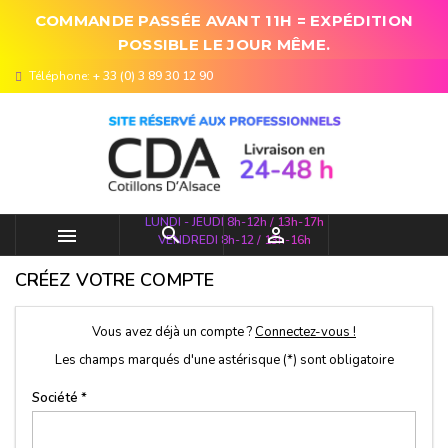
COMMANDE PASSÉE AVANT 11H = EXPÉDITION
POSSIBLE LE JOUR MÊME.
Téléphone:
+ 33 (0) 3 89 30 12 90
LUNDI - JEUDI 8h-12h / 13h-17h



VENDREDI 8h-12 / 13h-16h
CRÉEZ VOTRE COMPTE
Vous avez déjà un compte ?
Connectez-vous !
Les champs marqués d'une astérisque (*) sont obligatoire
Société *