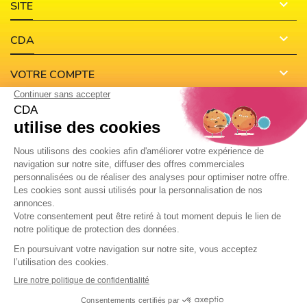

SITE

CDA

VOTRE COMPTE

CONTACT