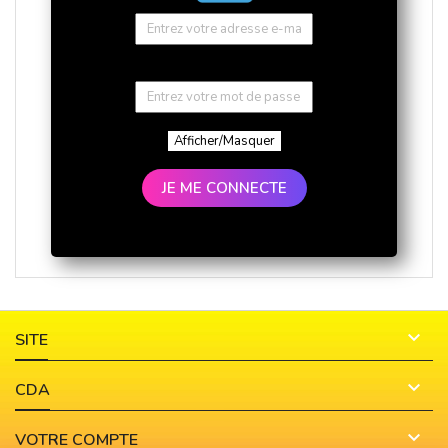
Afficher/Masquer
JE ME CONNECTE

SITE

CDA

VOTRE COMPTE