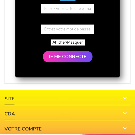
Afficher/Masquer
JE ME CONNECTE

SITE

CDA

VOTRE COMPTE