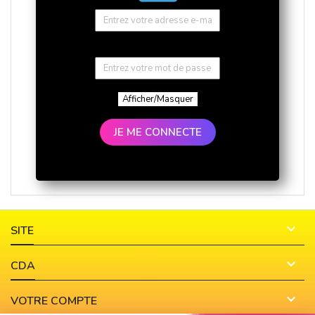
Afficher/Masquer
JE ME CONNECTE

SITE

CDA

VOTRE COMPTE