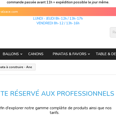
commande passée avant 11h = expédition possible le jour même.
s-alsace.com
LUNDI - JEUDI 8h-12h / 13h-17h
VENDREDI 8h-12 / 13h-16h
BALLONS
CANONS
PINATAS & FAVORS
TABLE & D
nata à construire - Ane
ITE RÉSERVÉ AUX PROFESSIONNELS
fin d'explorer notre gamme complète de produits ainsi que nos
tarifs.