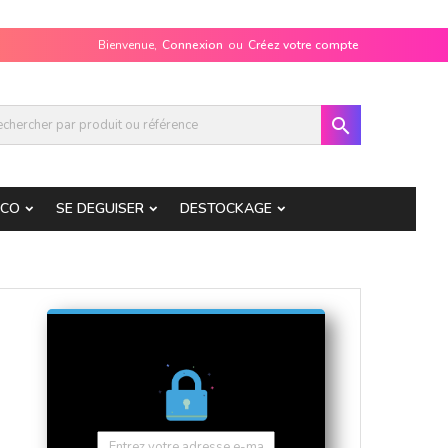
Bienvenue,
Connexion
ou
Créez votre compte

ECO
SE DEGUISER
DESTOCKAGE