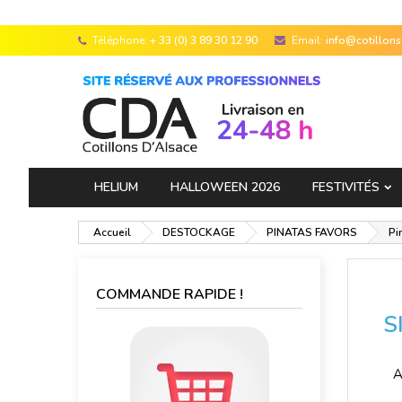
Téléphone:
+ 33 (0) 3 89 30 12 90
Email:
info@cotillon
HELIUM
HALLOWEEN 2026
FESTIVITÉS
Accueil
DESTOCKAGE
PINATAS FAVORS
Pi
COMMANDE RAPIDE !
S
A