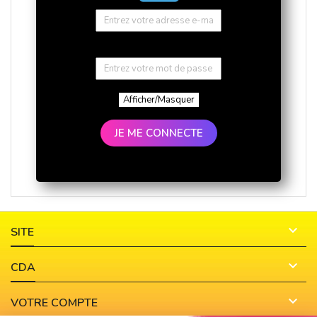
Afficher/Masquer
JE ME CONNECTE

SITE

CDA

VOTRE COMPTE