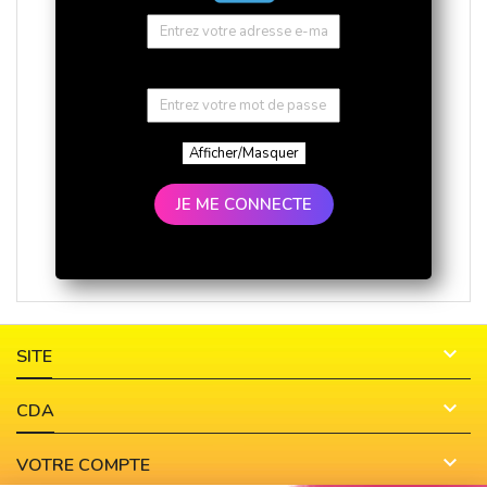
Afficher/Masquer
JE ME CONNECTE

SITE

CDA

VOTRE COMPTE