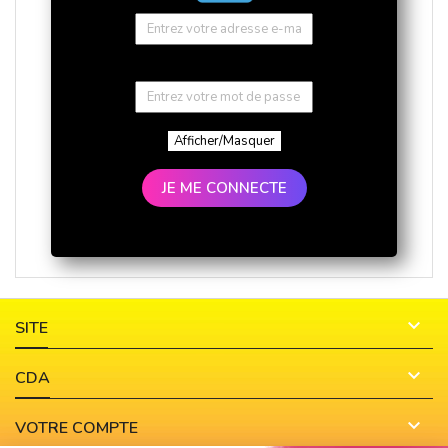
Afficher/Masquer
JE ME CONNECTE

SITE

CDA

VOTRE COMPTE