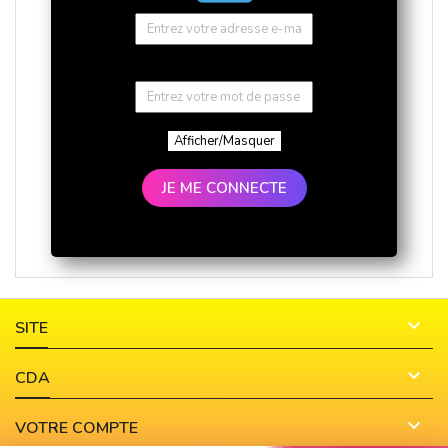
Afficher/Masquer
JE ME CONNECTE

SITE

CDA

VOTRE COMPTE