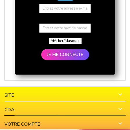
Afficher/Masquer
JE ME CONNECTE

SITE

CDA

VOTRE COMPTE