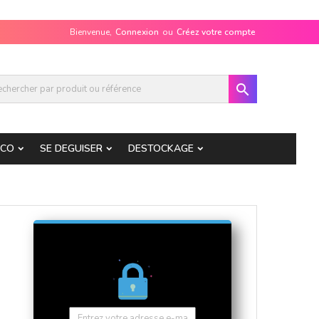
Bienvenue,
Connexion
ou
Créez votre compte

ECO
SE DEGUISER
DESTOCKAGE