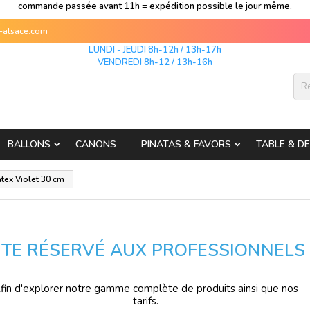
commande passée avant 11h = expédition possible le jour même.
s-alsace.com
LUNDI - JEUDI 8h-12h / 13h-17h
VENDREDI 8h-12 / 13h-16h
BALLONS
CANONS
PINATAS & FAVORS
TABLE & D
atex Violet 30 cm
ITE RÉSERVÉ AUX PROFESSIONNELS
fin d'explorer notre gamme complète de produits ainsi que nos
tarifs.