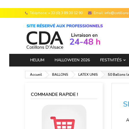
Téléphone:
+ 33 (0) 3 89 30 12 90
Email:
info@cotillon
HELIUM
HALLOWEEN 2026
FESTIVITÉS
Accueil
BALLONS
LATEX UNIS
50 Ballons l
COMMANDE RAPIDE !
S
A