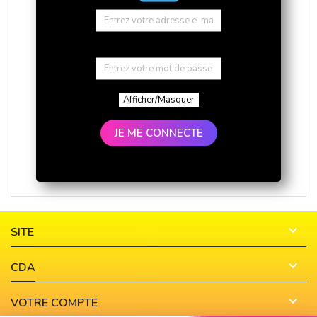
Afficher/Masquer
JE ME CONNECTE

SITE

CDA

VOTRE COMPTE