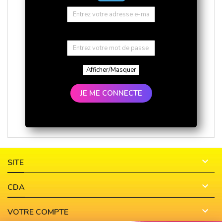
Afficher/Masquer
JE ME CONNECTE

SITE

CDA

VOTRE COMPTE