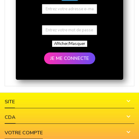
Afficher/Masquer
JE ME CONNECTE

SITE

CDA

VOTRE COMPTE