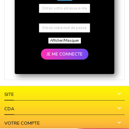
Afficher/Masquer
JE ME CONNECTE

SITE

CDA

VOTRE COMPTE