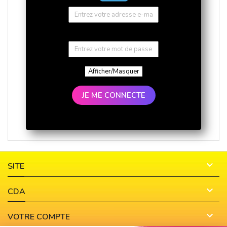
Afficher/Masquer
JE ME CONNECTE

SITE

CDA

VOTRE COMPTE