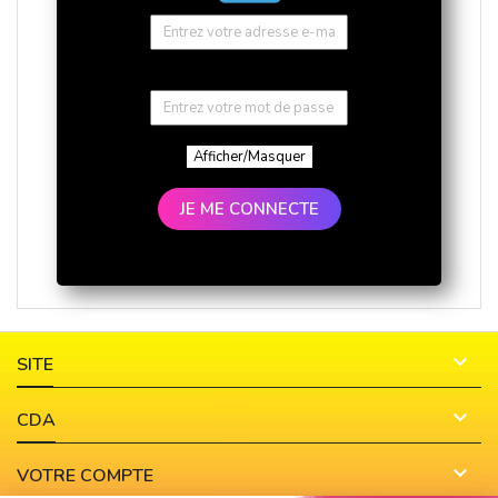
Afficher/Masquer
JE ME CONNECTE

SITE

CDA

VOTRE COMPTE