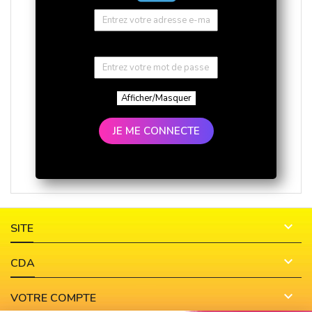
Afficher/Masquer
JE ME CONNECTE

SITE

CDA

VOTRE COMPTE