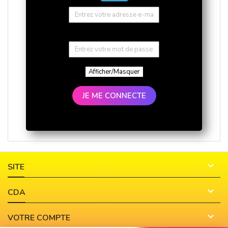
Afficher/Masquer
JE ME CONNECTE

SITE

CDA

VOTRE COMPTE