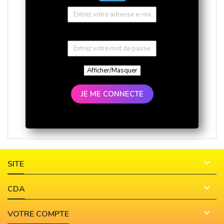
Afficher/Masquer
JE ME CONNECTE

SITE

CDA

VOTRE COMPTE