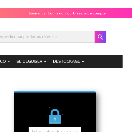
Bienvenue,
Connexion
ou
Créez votre compte

ECO
SE DEGUISER
DESTOCKAGE