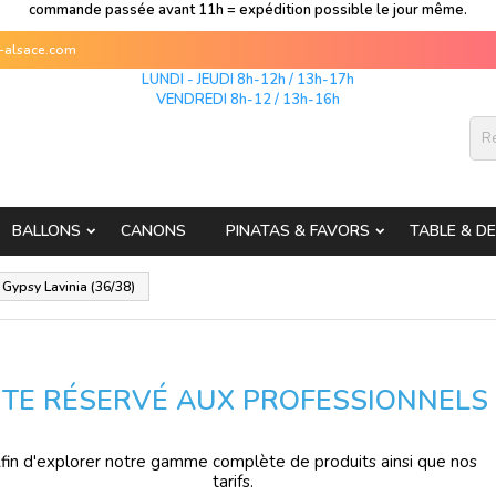
commande passée avant 11h = expédition possible le jour même.
s-alsace.com
LUNDI - JEUDI 8h-12h / 13h-17h
VENDREDI 8h-12 / 13h-16h
BALLONS
CANONS
PINATAS & FAVORS
TABLE & D
Gypsy Lavinia (36/38)
ITE RÉSERVÉ AUX PROFESSIONNELS
fin d'explorer notre gamme complète de produits ainsi que nos
tarifs.