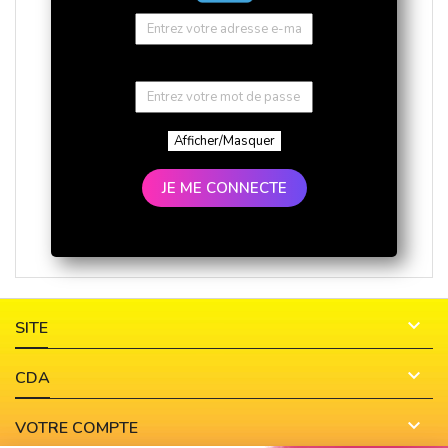
Afficher/Masquer
JE ME CONNECTE

SITE

CDA

VOTRE COMPTE