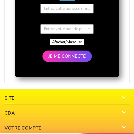
Afficher/Masquer
JE ME CONNECTE

SITE

CDA

VOTRE COMPTE