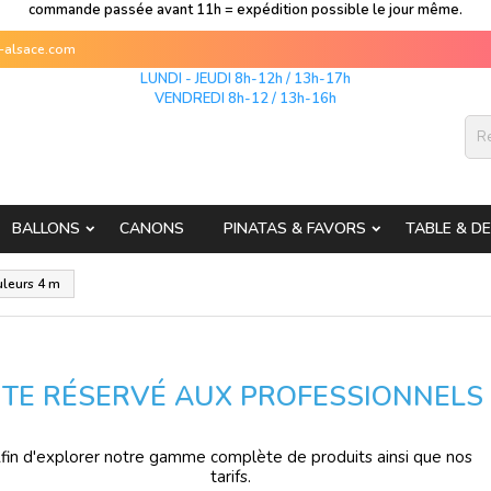
commande passée avant 11h = expédition possible le jour même.
s-alsace.com
LUNDI - JEUDI 8h-12h / 13h-17h
VENDREDI 8h-12 / 13h-16h
BALLONS
CANONS
PINATAS & FAVORS
TABLE & D
uleurs 4 m
ITE RÉSERVÉ AUX PROFESSIONNELS
fin d'explorer notre gamme complète de produits ainsi que nos
tarifs.