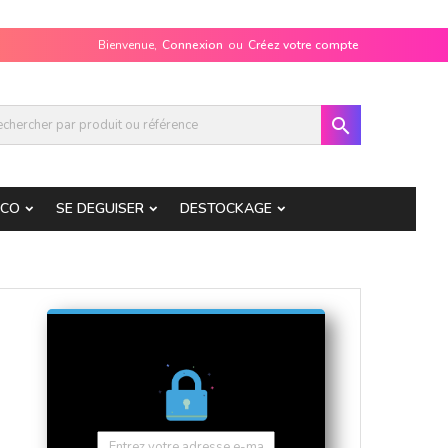
Bienvenue,
Connexion
ou
Créez votre compte

ECO
SE DEGUISER
DESTOCKAGE