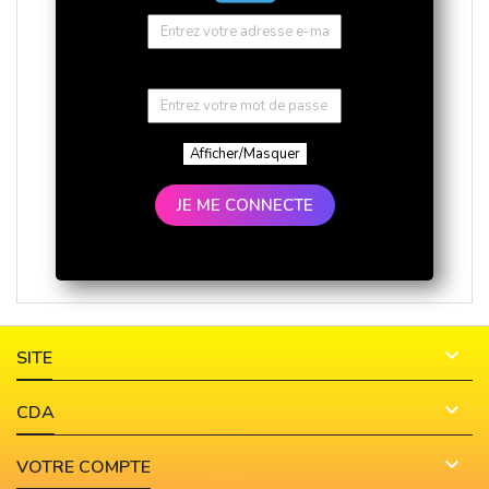
Afficher/Masquer
JE ME CONNECTE

SITE

CDA

VOTRE COMPTE