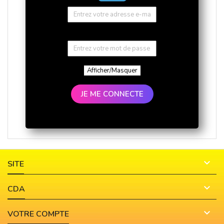
Afficher/Masquer
JE ME CONNECTE

SITE

CDA

VOTRE COMPTE