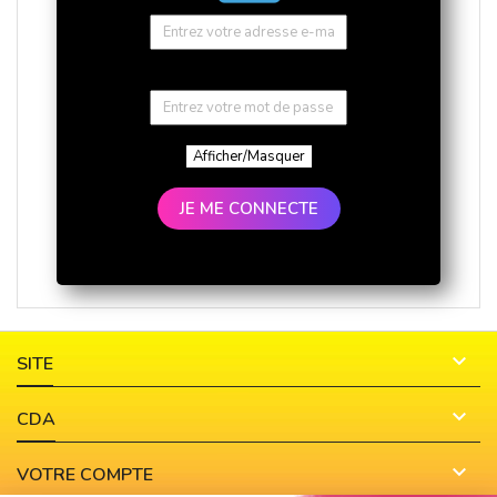
Afficher/Masquer
JE ME CONNECTE

SITE

CDA

VOTRE COMPTE