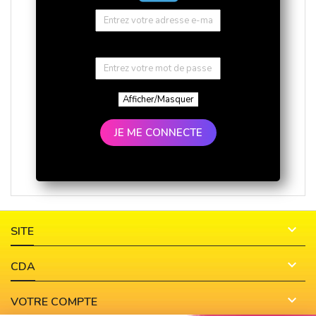
Afficher/Masquer
JE ME CONNECTE

SITE

CDA

VOTRE COMPTE