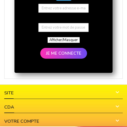
Afficher/Masquer
JE ME CONNECTE

SITE

CDA

VOTRE COMPTE