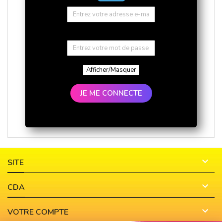
Afficher/Masquer
JE ME CONNECTE

SITE

CDA

VOTRE COMPTE