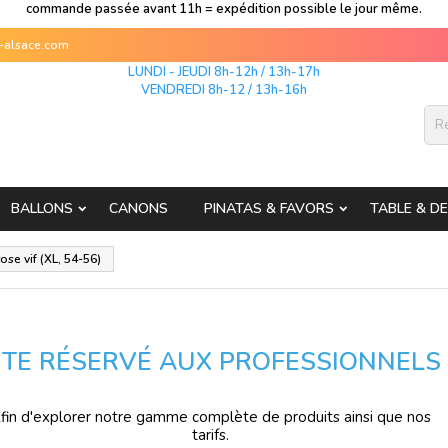
commande passée avant 11h = expédition possible le jour même.
s-alsace.com
LUNDI - JEUDI 8h-12h / 13h-17h
VENDREDI 8h-12 / 13h-16h
BALLONS
CANONS
PINATAS & FAVORS
TABLE & D
ose vif (XL, 54-56)
ITE RÉSERVÉ AUX PROFESSIONNELS
fin d'explorer notre gamme complète de produits ainsi que nos
tarifs.