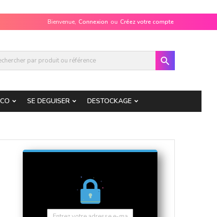
Bienvenue,
Connexion
ou
Créez votre compte

ECO
SE DEGUISER
DESTOCKAGE