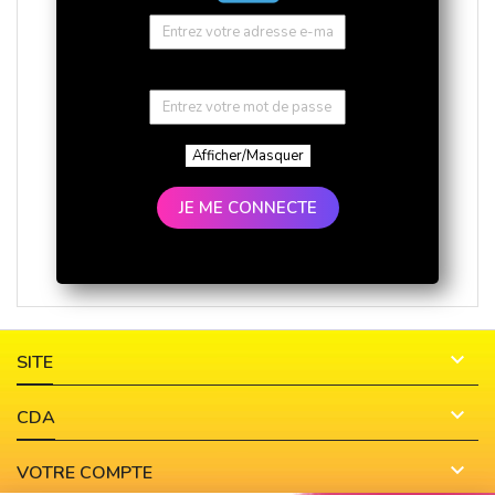
Afficher/Masquer
JE ME CONNECTE

SITE

CDA

VOTRE COMPTE