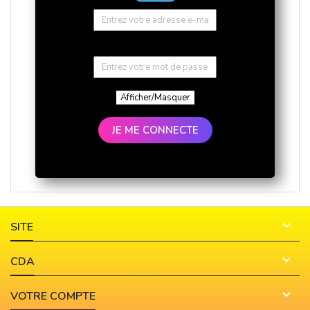
Afficher/Masquer
JE ME CONNECTE

SITE

CDA

VOTRE COMPTE