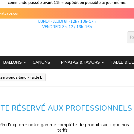
commande passée avant 11h = expédition possible le jour même.
s-alsace.com
LUNDI - JEUDI 8h-12h / 13h-17h
VENDREDI 8h-12 / 13h-16h
BALLONS
CANONS
PINATAS & FAVORS
TABLE & D
se wonderland - Taille L
ITE RÉSERVÉ AUX PROFESSIONNELS
fin d'explorer notre gamme complète de produits ainsi que nos
tarifs.