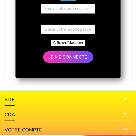
Afficher/Masquer
JE ME CONNECTE

SITE

CDA

VOTRE COMPTE