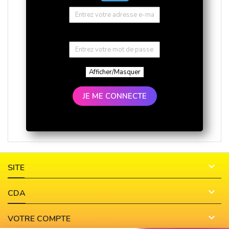
Afficher/Masquer
JE ME CONNECTE

SITE

CDA

VOTRE COMPTE