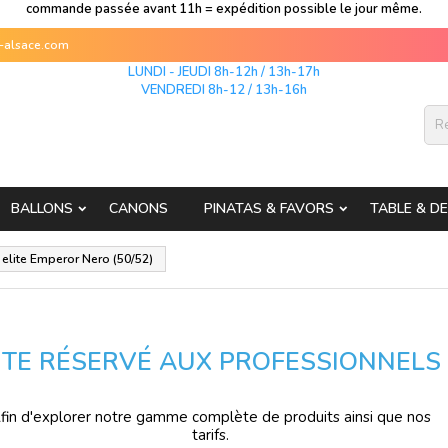
commande passée avant 11h = expédition possible le jour même.
s-alsace.com
LUNDI - JEUDI 8h-12h / 13h-17h
VENDREDI 8h-12 / 13h-16h
BALLONS
CANONS
PINATAS & FAVORS
TABLE & D
elite Emperor Nero (50/52)
ITE RÉSERVÉ AUX PROFESSIONNELS
fin d'explorer notre gamme complète de produits ainsi que nos
tarifs.