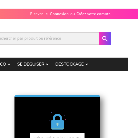
Bienvenue,
Connexion
ou
Créez votre compte

ECO
SE DEGUISER
DESTOCKAGE