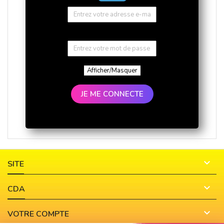
Afficher/Masquer
JE ME CONNECTE

SITE

CDA

VOTRE COMPTE