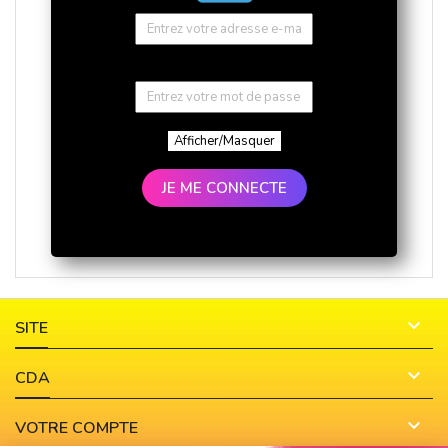
Afficher/Masquer
JE ME CONNECTE

SITE

CDA

VOTRE COMPTE