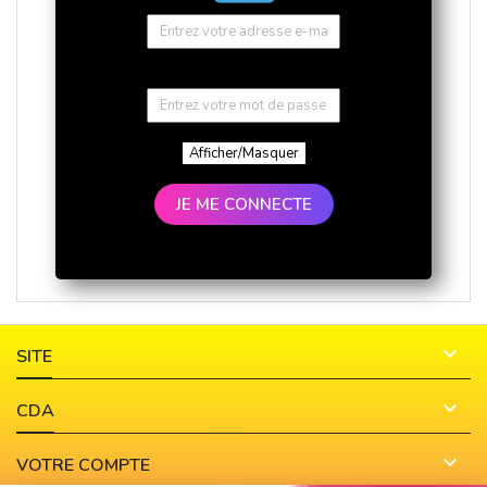
Afficher/Masquer
JE ME CONNECTE

SITE

CDA

VOTRE COMPTE