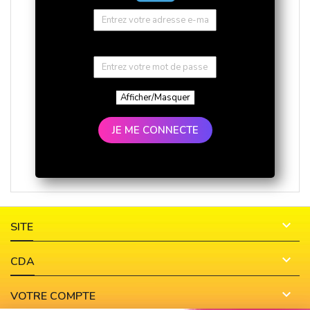
Afficher/Masquer
JE ME CONNECTE

SITE

CDA

VOTRE COMPTE